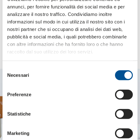
Kommunikation, Werbebotschaft, Unterschrift.
annunci, per fornire funzionalità dei social media e per
analizzare il nostro traffico. Condividiamo inoltre
informazioni sul modo in cui utilizza il nostro sito con i
nostri partner che si occupano di analisi dei dati web,
Einige Lösungen für
pubblicità e social media, i quali potrebbero combinarle
geschenkboxen und besondere
con altre informazioni che ha fornito loro o che hanno
anlässe
raccolto dal suo utilizzo dei loro servizi.
Selezione
Necessari
del
consenso
Preferenze
Statistiche
Marketing