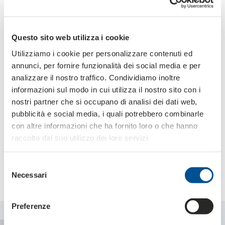
Erweiterung der Marke
, die bereits beim ersten Kontakt
die Energie, die Werte und die Qualität der Marke
vermittelt.
Questo sito web utilizza i cookie
Unsere Lösungen sind darauf ausgelegt, diesen
Utilizziamo i cookie per personalizzare contenuti ed
doppelten Anforderungen gerecht zu werden:
die
annunci, per fornire funzionalità dei social media e per
Logistik
für E-Commerce und den Einzelhandel
zu
analizzare il nostro traffico. Condividiamo inoltre
optimieren
und jede Verpackung in einen
informazioni sul modo in cui utilizza il nostro sito con i
wirkungsvollen
Marketinghebel
zu verwandeln.
nostri partner che si occupano di analisi dei dati web,
pubblicità e social media, i quali potrebbero combinarle
con altre informazioni che ha fornito loro o che hanno
raccolto dal suo utilizzo dei loro servizi.
Einige Lösungen für
verpackungen, displays und
Selezione
vitrinen - sportsektor
Necessari
del
consenso
Preferenze