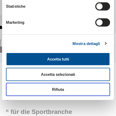
Statistiche
Marketing
Mostra dettagli
Accetta tutti
Accetta selezionati
Wir stellen Ihnen unsere
Kartonverpackungen
Rifiuta
„
“ für die Sportbranche