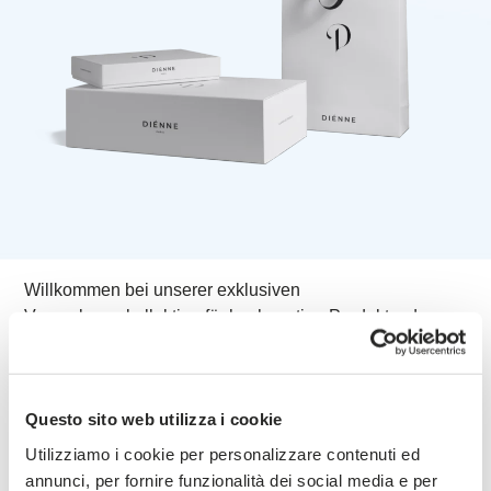
Willkommen bei unserer exklusiven
Verpackungskollektion für hochwertige Produkte, deren
Eleganz aus der Wahl edler Materialien und der Liebe
zum Detail resultiert. Jede Kreation wird mit edlen
Papieren und speziellen Veredelungen hergestellt, um
Questo sito web utilizza i cookie
das Auspacken zu einem unvergesslichen Moment zu
machen.
Utilizziamo i cookie per personalizzare contenuti ed
annunci, per fornire funzionalità dei social media e per