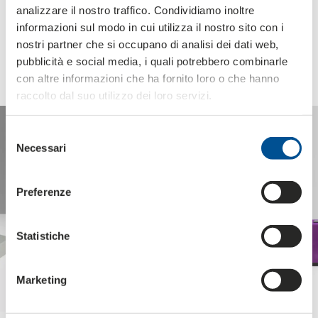
analizzare il nostro traffico. Condividiamo inoltre
informazioni sul modo in cui utilizza il nostro sito con i
Einige Lösungen für
nostri partner che si occupano di analisi dei dati web,
pubblicità e social media, i quali potrebbero combinarle
luxusverpackungen
con altre informazioni che ha fornito loro o che hanno
raccolto dal suo utilizzo dei loro servizi.
Selezione
Necessari
del
consenso
Preferenze
Statistiche
Marketing