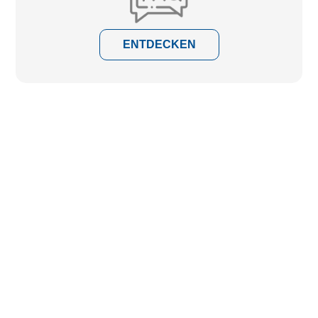
ENTDECKEN
Fragen, Ideen, Projekte?
WIR SIND FÜR SIE DA!
Füllen Sie das Formular aus und teilen Sie uns mit, was