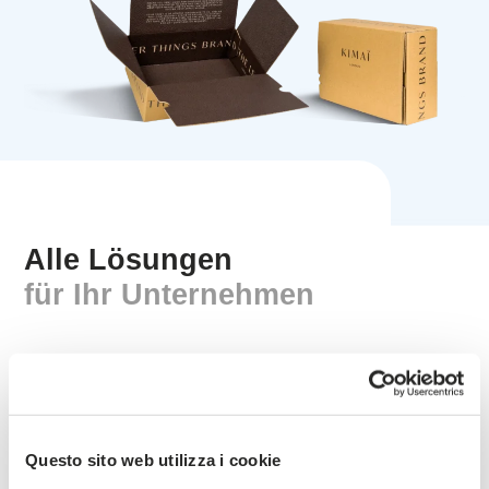
Alle Lösungen
für Ihr Unternehmen
Kartonagen für den Versand an Endverbraucher,
ausgestattet mit
Klebstoff zum schnellen Verschließen
und
Aufreißen zum Öffnen
.
Möglichkeit der Anbringung eines doppelten Aufklebers
Questo sito web utilizza i cookie
für das Rückgabemanagement.
Individueller
Innen-