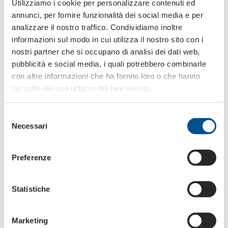
Utilizziamo i cookie per personalizzare contenuti ed
und
Außendruck
in bis zu 4 Farben sowohl mit Flexo-
annunci, per fornire funzionalità dei social media e per
als auch mit Offset-Technologie.
analizzare il nostro traffico. Condividiamo inoltre
informazioni sul modo in cui utilizza il nostro sito con i
nostri partner che si occupano di analisi dei dati web,
pubblicità e social media, i quali potrebbero combinarle
con altre informazioni che ha fornito loro o che hanno
raccolto dal suo utilizzo dei loro servizi.
Selezione
Necessari
del
consenso
Preferenze
Statistiche
Marketing