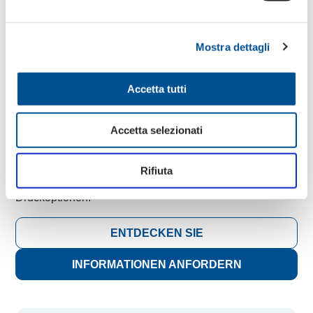
Mostra dettagli
Amerikanische Boxen
Accetta tutti
Kartons und Verpackungen aus Wellpappe für
Industrieprodukte aus verschiedenen
Accetta selezionati
Fertigungsbereichen, die nach den Bedürfnissen des
Kunden in Bezug auf Produktschutz, Sicherheit und
Kommunikation gestaltet werden. Sie können klein,
Rifiuta
mittelgroß oder groß sein, mit verschiedenen
Druckoptionen.
ENTDECKEN SIE
INFORMATIONEN ANFORDERN