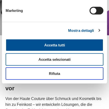
Marketing
Mostra dettagli
Accetta tutti
Wir stellen dir unsere
Accetta selezionati
Kartonverpackungen
„
Rifiuta
“ für den Luxussektor
vor
Von der Haute Couture über Schmuck und Kosmetik bis
hin zu Feinkost – wir entwickeln Lösungen, die die