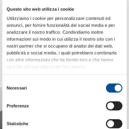
sind darauf ausgelegt, den
Wert Ihrer Produkte
durch
Questo sito web utilizza i cookie
edle Materialien
, raffiniertes
Design
und eine akribische
Liebe zum Detail zu bewahren und hervorzuheben.
Utilizziamo i cookie per personalizzare contenuti ed
annunci, per fornire funzionalità dei social media e per
analizzare il nostro traffico. Condividiamo inoltre
informazioni sul modo in cui utilizza il nostro sito con i
nostri partner che si occupano di analisi dei dati web,
Einige
pubblicità e social media, i quali potrebbero combinarle
verpackungs- und
con altre informazioni che ha fornito loro o che hanno
displaylösungen für den
raccolto dal suo utilizzo dei loro servizi.
luxussektor
Selezione
Necessari
del
consenso
Preferenze
Statistiche