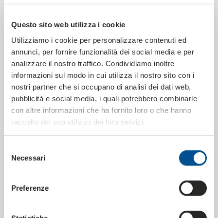
der Website verwiesen wird.
Questo sito web utilizza i cookie
9. Unbeschadet der Informationen, die Gegenstand der
geltenden Vorschriften zum Schutz der Privatsphäre im
Utilizziamo i cookie per personalizzare contenuti ed
Internet sind, werden alle Mitteilungen oder Materialien,
annunci, per fornire funzionalità dei social media e per
die von Besuchern/Nutzern per E-Mail oder auf anderem
analizzare il nostro traffico. Condividiamo inoltre
Wege an die Website übermittelt werden, einschließlich
informazioni sul modo in cui utilizza il nostro sito con i
Daten, Fragen, Kommentare, Vorschläge und
nostri partner che si occupano di analisi dei dati web,
dergleichen, als nicht vertrauliche und nicht geschützte
pubblicità e social media, i quali potrebbero combinarle
Informationen behandelt, sofern nichts anderes
con altre informazioni che ha fornito loro o che hanno
angegeben ist. Salco Srl erwirbt die Verfügbarkeit des
raccolto dal suo utilizzo dei loro servizi.
gesamten an die Website übermittelten oder gesendeten
Materials mit allen Nutzungsmöglichkeiten, wie z.B.
Selezione
Vervielfältigung, Übertragung, Veröffentlichung und
Necessari
del
Veröffentlichung.
consenso
10. Obwohl Salco Srl in regelmäßigen Abständen eine
Preferenze
Überprüfung und Kontrolle des Materials auf den dem
Meinungsaustausch gewidmeten Seiten der Website