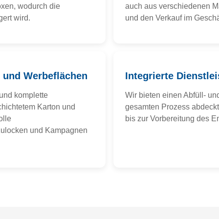
oxen, wodurch die
auch aus verschiedenen Ma
ert wird.
und den Verkauf im Geschä
n und Werbeflächen
Integrierte Dienstle
 und komplette
Wir bieten einen Abfüll- u
chichtetem Karton und
gesamten Prozess abdeckt 
olle
bis zur Vorbereitung des En
zulocken und Kampagnen