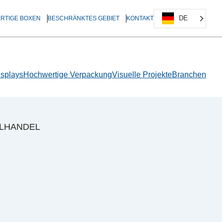
DE
ERTIGE BOXEN
BESCHRÄNKTES GEBIET
KONTAKT
isplays
Hochwertige Verpackung
Visuelle Projekte
Branchen
ELHANDEL