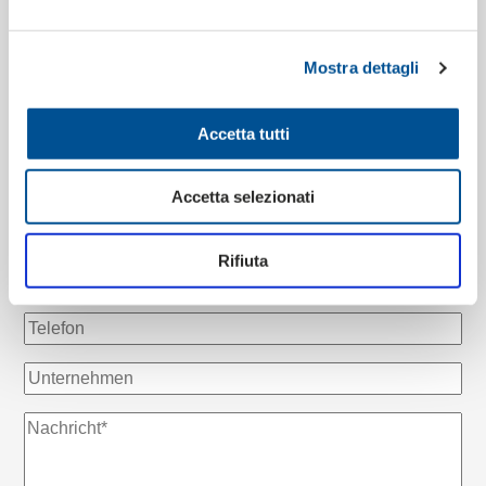
50 Jahre
Maßgeschneiderte
Erfahrung
Projekte
Mostra dettagli
1 Abteilung
6 Produktionslinien
Papierherstellung
Accetta tutti
Accetta selezionati
Rifiuta