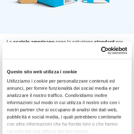
Le
scatole americane
sono la soluzione
standard
per
l’imballaggio, la più versatile ed economica, adatta a
tutte le situazioni. Fornite già incollate; per la chiusura
necessita di nastro adesivo o punti metallici. In
cartone a
onda singola o doppia
. Fino a
grandi dimensioni
.
Questo sito web utilizza i cookie
Utilizziamo i cookie per personalizzare contenuti ed
Realizzabili su specifiche esigenze del cliente con
annunci, per fornire funzionalità dei social media e per
diverse soluzioni di stampa
. Disponibili in
pronta
analizzare il nostro traffico. Condividiamo inoltre
consegna
in vari formati.
informazioni sul modo in cui utilizza il nostro sito con i
nostri partner che si occupano di analisi dei dati web,
pubblicità e social media, i quali potrebbero combinarle
con altre informazioni che ha fornito loro o che hanno
Alcune soluzioni per
raccolto dal suo utilizzo dei loro servizi.