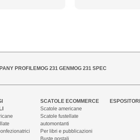
PANY PROFILE
MOG 231 GEN
MOG 231 SPEC
I
SCATOLE ECOMMERCE
ESPOSITORI
LI
Scatole americane
ricane
Scatole fustellate
llate
automontanti
onfezionatrici
Per libri e pubblicazioni
Buste postali