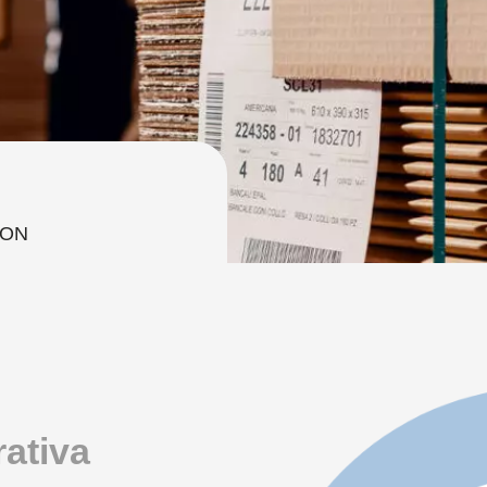
ION
rativa