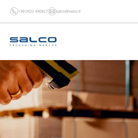
+39 0422 490917
salco@salco.it