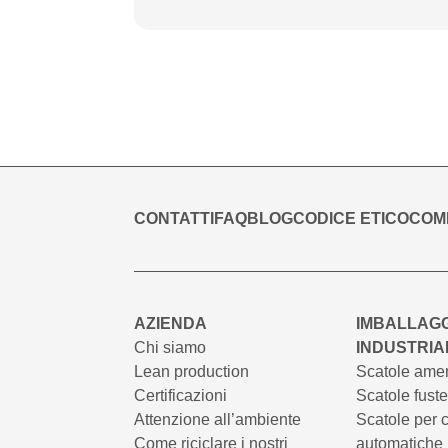
CONTATTI
FAQ
BLOG
CODICE ETICO
COM
AZIENDA
IMBALLAGG
Chi siamo
INDUSTRIA
Lean production
Scatole ame
Certificazioni
Scatole fuste
Attenzione all’ambiente
Scatole per c
Come riciclare i nostri
automatiche