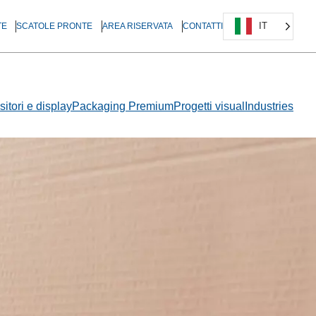
IT
TE
SCATOLE PRONTE
AREA RISERVATA
CONTATTI
itori e display
Packaging Premium
Progetti visual
Industries