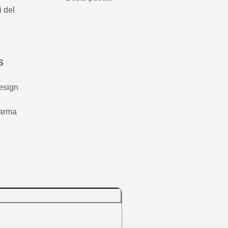
 del
S
esign
e
arma