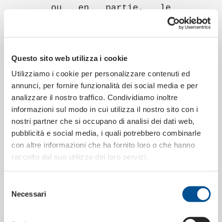
ou en partie, le
vendeur a le droit,
après 90 jours, de
résilier le contrat.
Questo sito web utilizza i cookie
Dans ce cas, le
Utilizziamo i cookie per personalizzare contenuti ed
vendeur est tenu de
annunci, per fornire funzionalità dei social media e per
payer une pénalité
analizzare il nostro traffico. Condividiamo inoltre
correspondant au prix
informazioni sul modo in cui utilizza il nostro sito con i
des marchandises
nostri partner che si occupano di analisi dei dati web,
faisant l'objet du
pubblicità e social media, i quali potrebbero combinarle
contrat résilié, sans
con altre informazioni che ha fornito loro o che hanno
préjudice de
raccolto dal suo utilizzo dei loro servizi.
l'indemnisation de
tout dommage plus
Selezione
Necessari
important. Les
del
consenso
risques découlant de
ou liés au stockage