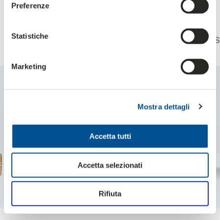
Preferenze
Quelques solutions pour les
Statistiche
boîtes découpées auto-assemblées
Marketing
Mostra dettagli
Accetta tutti
Accetta selezionati
Rifiuta