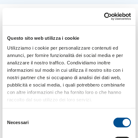
Boîtes à montage automatique
, en carton
simple
cannelure
, conçues pour accélérer les opérations
d'emballage et d'expédition.
Elles peuvent être dotées d'un fond à encliqueter pour un
Questo sito web utilizza i cookie
montage pratique, d'une bande adhésive pour une
Utilizziamo i cookie per personalizzare contenuti ed
fermeture et une ouverture rapides par déchirement, ou
annunci, per fornire funzionalità dei social media e per
d'une double bande adhésive pour refermer l'emballage
analizzare il nostro traffico. Condividiamo inoltre
et le réutiliser en cas de retour.
informazioni sul modo in cui utilizza il nostro sito con i
Fonctionnelles et réutilisables
, ces boîtes sont donc
nostri partner che si occupano di analisi dei dati web,
idéales pour les détaillants en ligne.
pubblicità e social media, i quali potrebbero combinarle
con altre informazioni che ha fornito loro o che hanno
raccolto dal suo utilizzo dei loro servizi.
Selezione
Necessari
del
consenso