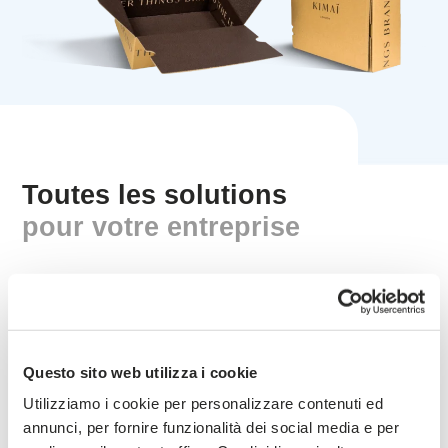
Toutes les solutions
pour votre entreprise
Boîtes en carton pour les envois au consommateur final,
équipées d'un
adhésif pour une fermeture rapide
et
d'un
système de déchirement pour l'ouverture
.
Possibilité d'appliquer un double autocollant pour la
Questo sito web utilizza i cookie
gestion des retours.
Impression
intérieure et
Utilizziamo i cookie per personalizzare contenuti ed
extérieure
personnalisée
jusqu'à 4 couleurs, en
annunci, per fornire funzionalità dei social media e per
flexographie et en offset.