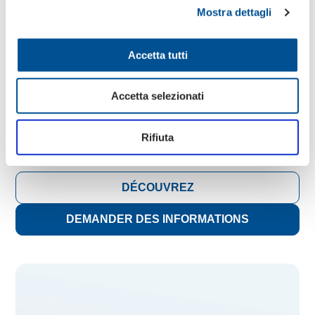
Mostra dettagli
Boîtes américaines
Accetta tutti
Boîtes et emballages en carton ondulé pour produits
industriels de divers secteurs de production, conçus sur
Accetta selezionati
mesure en fonction des besoins du client en matière de
protection, de sécurité et de communication des produits.
Ils peuvent être de petite, moyenne ou grande taille, avec
Rifiuta
différentes options d'impression.
DÉCOUVREZ
DEMANDER DES INFORMATIONS