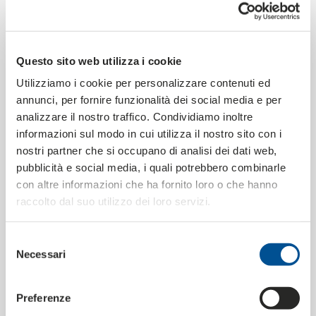
Questions, idées, projets ?
Questo sito web utilizza i cookie
NOUS SOMMES À VOTRE
Utilizziamo i cookie per personalizzare contenuti ed
DISPOSITION !
annunci, per fornire funzionalità dei social media e per
analizzare il nostro traffico. Condividiamo inoltre
Remplissez le formulaire et dites-nous ce dont vous avez
informazioni sul modo in cui utilizza il nostro sito con i
besoin. Nos collaborateurs vous contacteront dans les
nostri partner che si occupano di analisi dei dati web,
plus brefs délais. Ensemble, nous trouverons la solution
pubblicità e social media, i quali potrebbero combinarle
qui vous convient !
con altre informazioni che ha fornito loro o che hanno
raccolto dal suo utilizzo dei loro servizi.
50 ans d'
Projets
expérience
personnalisés
Selezione
6 lignes de
1 département de
Necessari
del
production
fabrication du papier
consenso
Preferenze