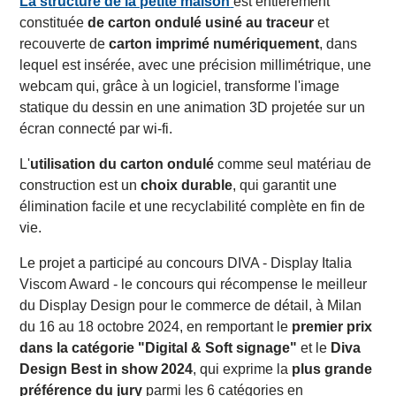
La structure de la petite maison
est entièrement
constituée
de carton ondulé usiné au traceur
et
recouverte de
carton imprimé numériquement
, dans
lequel est insérée, avec une précision millimétrique, une
webcam qui, grâce à un logiciel, transforme l'image
statique du dessin en une animation 3D projetée sur un
écran connecté par wi-fi.
L'
utilisation du carton ondulé
comme seul matériau de
construction est un
choix durable
, qui garantit une
élimination facile et une recyclabilité complète en fin de
vie.
Le projet a participé au concours DIVA - Display Italia
Viscom Award - le concours qui récompense le meilleur
du Display Design pour le commerce de détail, à Milan
du 16 au 18 octobre 2024, en remportant le
premier prix
dans la catégorie "Digital & Soft signage"
et le
Diva
Design Best in show 2024
, qui exprime la
plus grande
préférence du jury
parmi les 6 catégories en